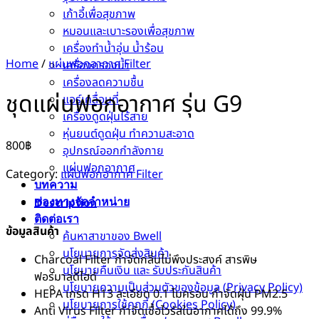
เก้าอี้เพื่อสุขภาพ
หมอนและเบาะรองเพื่อสุขภาพ
เครื่องทำน้ำอุ่น น้ำร้อน
Home
/
แผ่นฟอกอากาศ Filter
เครื่องกรองน้ำ
เครื่องลดความชื้น
ชุดแผ่นฟอกอากาศ รุ่น G9
แอร์เคลื่อนที่
เครื่องดูดฝุ่นไร้สาย
หุ่นยนต์ดูดฝุ่น ทำความสะอาด
800
฿
อุปกรณ์ออกกำลังกาย
แผ่นฟอกอากาศ
Category:
แผ่นฟอกอากาศ Filter
บทความ
ช่องทางจัดจำหน่าย
Description
ติดต่อเรา
ข้อมูลสินค้า
ค้นหาสาขาของ Bwell
นโยบายการจัดส่งสินค้า
Charcoal Filter กำจัดกลิ่นไม่พึงประสงค์ สารพิษ
นโยบายคืนเงิน และ รับประกันสินค้า
ฟอร์มาลดีไฮด์
นโยบายความเป็นส่วนตัวของข้อมูล (Privacy Policy)
HEPA เกรด H13 ละเอียด 0.1 ไมครอน กำจัดฝุ่น PM2.5
นโยบายการใช้คุกกี้ (Cookies Policy)
Anti Virus Filter กำจัดเชื้อไวรัสในอากาศได้ถึง 99.9%