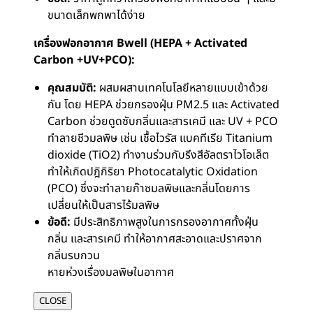
ขนาดเล็กพกพาได้ง่าย
เครื่องฟอกอากาศ Bwell (HEPA + Activated
Carbon +UV+PCO):
คุณสมบัติ:
ผสมผสานเทคโนโลยีหลายแบบเข้าด้วย
กัน โดย HEPA ช่วยกรองฝุ่น PM2.5 และ Activated
Carbon ช่วยดูดซับกลิ่นและสารเคมี และ UV + PCO
ทำลายชีวมลพิษ เช่น เชื้อไวรัส แบคทีเรีย Titanium
dioxide (TiO2) ทำงานร่วมกับรีงสีอัลตราไวโอเล็ต
ทำให้เกิดปฎิกิริยา Photocatalytic Oxidation
(PCO) ซึ่งจะทำลายก๊าซมลพิษและกลิ่นโดยการ
เปลี่ยนให้เป็นสารไร้มลพิษ
ข้อดี:
มีประสิทธิภาพสูงในการกรองอากาศทั้งฝุ่น
กลิ่น และสารเคมี ทำให้อากาศสะอาดและปราศจาก
กลิ่นรบกวน
หายห่วงเรื่องมลพิษในอากาศ
CLOSE